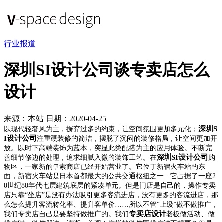
行业报道
深圳SI设计公司谈专卖店怎么
设计
来源：本站
日期：2020-04-25
深圳S
以现代轻奢风为主，摒弃过多的约束，让空间氛围更加多元化；
I设计公司
注重硬装修的简洁，摆脱了沉闷的装修格局，让空间更加开
放。
以时下高端装饰为蓝本，突显此类配搭为主的应用体验。
不断完
深圳SI设计公司
善细节修边的处理，追求细腻入微的装饰工艺。在
购
物区，一家新的伊索商店已经开始营业了。它位于新宿火车站的东
面，新宿火车站是日本首都最大的公共交通枢纽之一，它占据了一座2
0世纪80年代七层建筑底层的紧凑单元。
但是门店是自己的，操作专卖
店只靠“坐店”是没有办法吸引更多客流进店，没有更多的客流进店，那
么怎么提升客流转化率、提升客单价……所以不管“上级”做不做推广，
专卖店设计
我们专卖店自己是要坚持做推广的。
我们
老板做活动、做