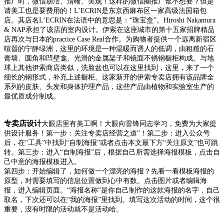
推广时，微信朋洁、清晰、美观！这样的微信圈推广谁不想要？但是
请美工也是要费用的！L’ECRIN是东京西麻布区一家高级法国箱包
店。其店名L’ECRIN在法语中的意思是：“珠宝盒”。Hiroshi Nakamura
& NAP承担了该店的室内设计。
伊索在这座城市的第十五家招牌精品
店再次与日本的practice Case Real合作。
为购物者提供一个远离新宿区
喧嚣的宁静绿洲，这里的环境是一种温暖而诱人的低调，由粗糙的石
膏墙、圆角和凹壁龛、光滑的金属架子和镜面不锈钢橱柜构成。
与地
球上其他伊索商店类似，洗脸盆也可以在这里找到，这里，来了一个
细长的钢形式，补充上述橱柜。
这家新开的伊索专卖店拥有该品牌全
系列的皮肤、头发和身体护理产品，这些产品由植物和实验室生产的
最优质成分制成。
专卖店设计
大眼店里有美工啊！大眼向雷锋同志学习，免费为大家提
供设计服务！
第一步：关注专卖店经营之道”！
第二步：进入公众号
后，在“工具”中找到“自制海报”或者点击本文最下方“
关注原文
”也可跳
转。
第三步：进入“自制海报”后，根据自己所需选择海报模板，点击自
己中意的海报模板进入。
第四步：开始编辑了，如何做一个漂亮的海报？
先看一看模板海报的
原型，对需要填写的信息位置做到心中有数。
点击图片或者编辑海
报，进入编辑页面。
“海报名称”是你自己制作的这款海报的名字，自己
取名，下次还可以在“我的海报”里找到。填写这次活动的时间，这个很
重要，没有时限的活动就不是活动哈。