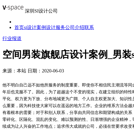
深圳SI设计公司
首页
si设计案例
设计服务
公司介绍
联系
行业报道
空间男装旗舰店设计案例_男装s
来源：本站
日期：2020-06-03
他不明白自己远不如他所服务的制度重要。即使你不
相信民主潮流等同
年后也克服不了。因此，为了超越这个不变的现实，在建立组织
的特性
平化、权力更为下放、分布地城更为广阔、个人自主权更加大、知识性
么重要，因为科技使大家可以在遥远的地方工作。企业的维系方法会越
有着根本的需要；对于和别人联系，分享由共同信念和期望构成的关系
零碎化、区隔化、混乱的变化、难以预测的性、日渐增强的企业精神，
续成为让人兴奋的工作地点；追求伟大成就的公司，必须在世要求改变