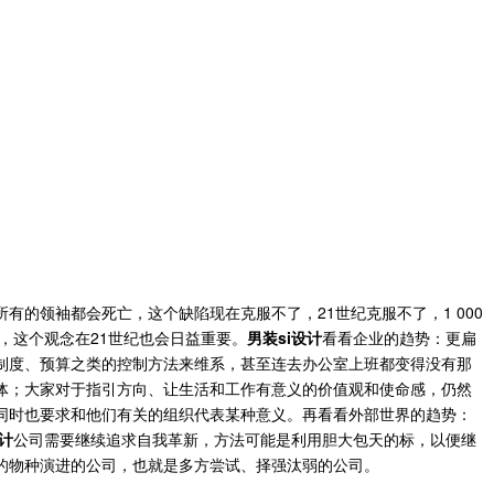
所有的领袖都会死亡，这个缺陷现在克服不了，21世纪克服
不了，1 000
，这个观念在21世纪也会
日益重要。
男装si设计
看看企业的趋势：更扁
制度、预算之类的控制方法来维系，甚至连去办公室上班都变得没有那
体；大家对于指引方向、让生活和工作有意义的价值观和使命感，仍然
同时也要求和他们有关的组织代表某种意义。再看看外部世界的趋势：
计
公司需要继续追求自我革新，方法可能是利用胆大包天的标，以便继
的物种演进的公司，也就是多方尝试、择强汰弱的公司。